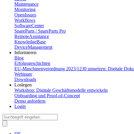
Maintenance
Monitoring
OpenIssues
Workflows
SoftwareCenter
SpareParts / SpareParts Pro
RemoteAssistance
KnowledgeBase
DeviceManagement
Informieren
Blog
Erfolgsgeschichten
EU-Maschinenverordnung 2023/1230 umsetzen: Digitale Dok
Webinare
Downloads
Loslegen
Workshop: Digitale Geschäftsmodelle entwickeln
Onboarding und Proof-of-Concept
Demo anfordern
Login
DE